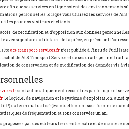
e afin que ses services en ligne soient des environnements sûrs 
rmations personnelles lorsque vous utilisez les services de ATS
tiles pour nos visiteurs et clients.
ccès, de rectification et d’opposition aux données personnelle
té avec signature du titulaire de la pièce, en précisant l’adresse
 site
ats-transport-services.fr
n’est publiée à l’insu de l’utilisa
u rachat de ATS Transport Service et de ses droits permettrait l
igation de conservation et de modification des données vis à vis 
ersonnelles
rvices.fr
sont automatiquement recueillies par le logiciel serveu
fr
, le logiciel de navigation et le système d’exploitation, ainsi q
et (IP) du terminal utilisé (éventuellement sous forme de nom d’hô
statistiques de fréquentation et sont conservées un an.
ns proposées par des éditeurs tiers, entre autre et de manière no