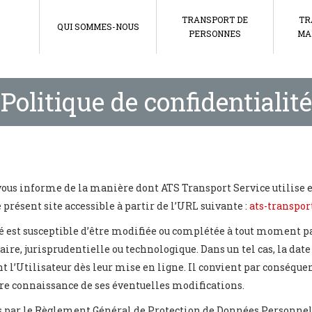
TRANSPORT DE
TR
QUI SOMMES-NOUS
PERSONNES
MA
Politique de confidentialité
 vous informe de la manière dont ATS Transport Service utilise 
 présent site accessible à partir de l’URL suivante :
ats-transport
ité est susceptible d’être modifiée ou complétée à tout moment
re, jurisprudentielle ou technologique. Dans un tel cas, la date
t l’Utilisateur dès leur mise en ligne. Il convient par conséque
dre connaissance de ses éventuelles modifications.
s par le Règlement Général de Protection de Données Personnell