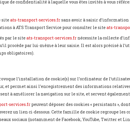
que de confidentialité à laquelle vous êtes invités à vous référer
e site
ats-transport-services.fr
sans avoir à saisir d’information
tions à ATS Transport Service pour consulter le site
ats-transpo
és par le site
ats-transport-services.fr
nécessite la collecte d’in
il procède par lui-même à leur saisie. Il est alors précisé à l’ut
ps obligatoires).
ovoque l’installation de cookie(s) sur l’ordinateur de l’utilisateu
ur, et permet ainsi l’enregistrement des informations relatives 
isent à améliorer la navigation sur le site, et servent égalemen
port-services.fr
peuvent déposer des cookies « persistants », dont 
uverez un lien ci-dessous. Cette famille de cookie regroupe les 
 réseaux sociaux (notamment de Facebook, YouTube, Twitter et Li