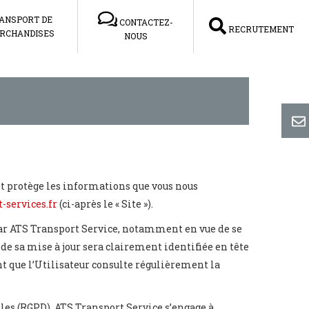
ANSPORT DE
CONTACTEZ-
RECRUTEMENT
RCHANDISES
NOUS
et protège les informations que vous nous
-services.fr
(ci-après le « Site »).
 par ATS Transport Service, notamment en vue de se
 de sa mise à jour sera clairement identifiée en tête
nt que l’Utilisateur consulte régulièrement la
es (RGPD). ATS Transport Service s’engage à