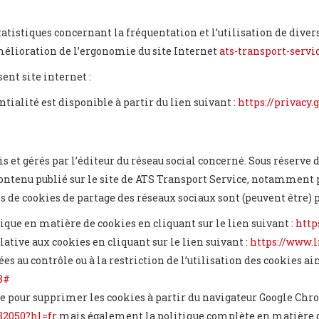
tatistiques concernant la fréquentation et l’utilisation de div
amélioration de l’ergonomie du site Internet
ats-transport-servic
ent site internet :
tialité est disponible à partir du lien suivant :
https://privacy
s et gérés par l’éditeur du réseau social concerné. Sous réserve
ntenu publié sur le site de ATS Transport Service, notamment pa
s de cookies de partage des réseaux sociaux sont (peuvent être) p
ique en matière de cookies en cliquant sur le lien suivant :
https
ative aux cookies en cliquant sur le lien suivant :
https://www.l
es au contrôle ou à la restriction de l’utilisation des cookies ain
8#
e pour supprimer les cookies à partir du navigateur Google Chrom
32050?hl=fr
mais également la politique complète en matière de 